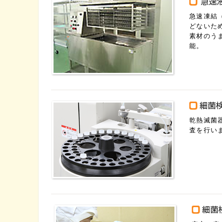
急速凍結
どないた
素材のう
能。
乾熱滅菌
査を行い