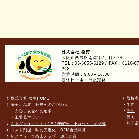
株式会社 松商
大阪市西成区南津守2丁目2-24
TEL：06-6655-6129 / FAX：0120-87
298
営業時間：9:00～18:00
定休日：水・日祝定休
株式会社 松商HOME
取扱商
安全、品質、鮮度へのこだわり
・
牛肉
・
豚肉
・
安心、安全への追求
・
鶏肉
・
工場見学ツアー
・
加工品
さまざまなカット・1日2便配送 小ロット・短納期
コスト削減・味の安定化 OEM食品開発
新メニューで売上アップ 加工食品